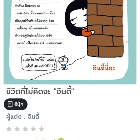
ชีวิตที่ไม่คิดจะ "อินดี้"
อีบุ๊ค
ผู้แต่ง : อินดี้