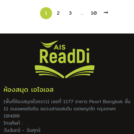
ความเป็นผู้นำด้านนวัตกรรม
และเทคโนโลยี
1
2
3
...
10
ห้องสมุด เอไอเอส
(พื้นที่ห้องสมุดชั่วคราว) เลขที่ 1177 อาคาร Pearl Bangkok ชั้น
11 ถนนพหลโยธิน แขวงสามเสนใน เขตพญาไท กรุงเทพฯ
10400
โทรศัพท์ :
วันจันทร์ - วันศุกร์