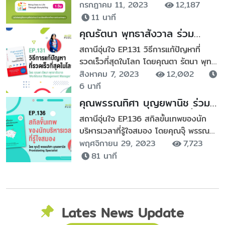
คอร์สเรียนที่องค์กรควรอัพสกิลให้พนักงาน
กรกฎาคม 11, 2023
12,187
มาฝาก มาร่วมพัฒนาศักยภาพของ
11 นาที
บุคลากรในองค์กรได้แล้ววันนี้ สามารถดู
คุณรัตนา พุทธาสังวาล ร่วม
ข้อมูลเพิ่มเติมได้ที่ ????
กิจกรรม รีวิวหนังสือ วิธีการแก้
สถานีอุ่นใจ EP.131 วิธีการแก้ปัญหาที่
https://bit.ly/3NOXBas . โดยหลัก ๆ
ปัญหาที่รวดเร็วที่สุดในโลก
รวดเร็วที่สุดในโลก โดยคุณตา รัตนา พุทธ
จะเป็นเรื่องของ Data Analytics and
Podcast บนสถานีอุ่นใจ
าสังวาล
สิงหาคม 7, 2023
12,002
Digital Transformation ที่มีเรื่องน่า
6 นาที
สนใจอย่าง ☑️ Introduction to Power
BI Dashboard Full Practical Course
คุณพรรณทิศา บุญยพานิช ร่วม
เป็นคอร์สการเรียนรู้เกี่ยวกับการใช้งาน
กิจกรรม รีวิวหนังสือ สกิลขั้นเทพ
สถานีอุ่นใจ EP.136 สกิลขั้นเทพของนัก
Power BI ซึ่งเป็นเครื่องมือทางธุรกิจ
ของนักบริหารเวลาที่รู้ใจสมอง
บริหารเวลาที่รู้ใจสมอง โดยคุณจุ๊ พรรณ
สำหรับการสร้างและแสดงผลข้อมูลอย่างมี
Podcast บนสถานีอุ่นใจ
ทิศา บุญยพานิช
พฤศจิกายน 29, 2023
7,723
ประสิทธิภาพ ในคอร์สนี้จะได้เรียนรู้วิธีการ
81 นาที
สร้าง Dashboard การนำเข้าข้อมูล การ
เชื่อมต่อแหล่งข้อมูล และวิธีการปรับแต่ง
และเรียงลำดับข้อมูลให้เป็นรูปแบบที่
ต้องการ การเรียนคอร์สนี้จะช่วยให้สามารถ
วิเคราะห์ข้อมูลและตัดสินใจทางธุรกิจได้
Lates News Update
อย่างมีประสิทธิภาพและง่ายต่อการเข้าใจ ☑️