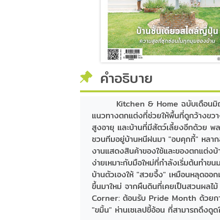
คำอธิบาย
Kitchen & Home ฉบับเดือนมิถุน
แนวทางตกแต่งที่ช่วยให้พื้นที่ดูกว้างขว
สูงอายุ และบ้านที่มีสัตว์เลี้ยงอีกด้ว
ชวนทีมอยู่บ้านหนีฝนมา "อบคุกกี้" ห
งานแสดงสินค้าของใช้และของตกแต่งบ้าน
ง่ายเหมาะกับมือใหม่ที่กำลังเริ่มต้นทำ
บ้านตัวเองให้ "สวยจึ้ง" เหมือนหลุดออก
ขึ้นมาใหม่ จากผืนดินที่เคยเป็นสวนผลไม้
Corner: ต้อนรับ Pride Month ด้วยการ
"ขมิ้น" ห่านเซเลปขี้อ้อน ที่สามารถดึง