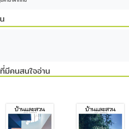
ุ้มค่ามาฝากกัน
ีน
ี่มีคนสนใจอ่าน