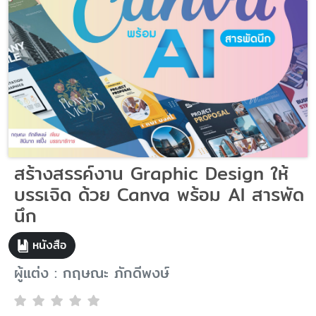
สร้างสรรค์งาน Graphic Design ให้
บรรเจิด ด้วย Canva พร้อม AI สารพัด
นึก
หนังสือ
ผู้แต่ง : กฤษณะ ภักดีพงษ์