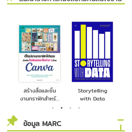
ign
สร้างสื่อและชิ้น
Storytelling
ุก
งานกราฟิกสำหรับ
with Data
ย
โซเชียลมีเดีย พรี
เซนเตชัน การ
ข้อมูล MARC
ตลาด ด้วย
Canva เครื่อง