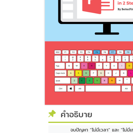
คำอธิบาย
จบปัญหา "ไม่มีเวลา" และ "ไม่มี