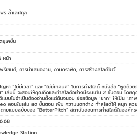
าพร ล้ำเลิศกุล
็ดยูเคชั่น
 หน้า
พรีเซนต์, การนำเสนองาน, งานกราฟิก, การสร้างสไลด์โชว์
ัญหา "ไม่มีเวลา" และ "ไม่มีเทคนิค" ในการทำสไลด์ หนังสือ "พูดด้วย
" เล่มนี้ จะสอนให้คุณคิดและทำสไลด์อย่างมีระบบใน 2 ขั้นตอน โดยค
ด้แบบไม่จำเป็นต้องอ่านตั้งแต่ต้นจนจบ ย่อยข้อมูล "ยาก" ให้เป็น "ภา
eo สอนในเล่ม ลด ขั้นตอน เพิ่ม ความแตกต่าง ทำสไลด์ให้ สนุก สวยงา
 ตามแบบฉบับของ "BetterPitch" สถาบันสอนการทำสไลด์ในองค์กรชั้
6.68
owledge Station