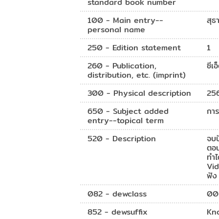
standard book number
100 - Main entry--
สุธ
personal name
250 - Edition statement
1
260 - Publication,
ซีเอ
distribution, etc. (imprint)
300 - Physical description
256
650 - Subject added
การ
entry--topical term
520 - Description
จบป
ตอน
ทำไ
Vid
ฟัง
082 - dewclass
00
852 - dewsuffix
Kn