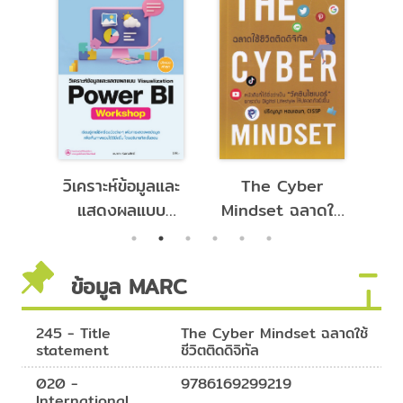
าร
วิเคราะห์ข้อมูลและ
The Cyber
P
าง
แสดงผลแบบ
Mindset ฉลาดใช้
Vi
้วย
Visualization
ชีวิตติดดิจิทัล
An
PS
Power BI
ข้อมูล MARC
กับ
Workshop
245 - Title
The Cyber Mindset ฉลาดใช้
statement
ชีวิตติดดิจิทัล
020 -
9786169299219
International