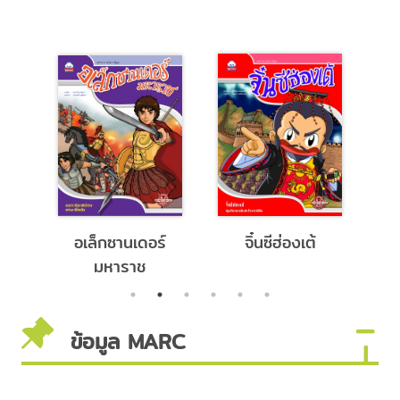
ู
อเล็กซานเดอร์
จิ๋นซีฮ่องเต้
แ
มหาราช
ระ
ะ
ข้อมูล MARC
ถา