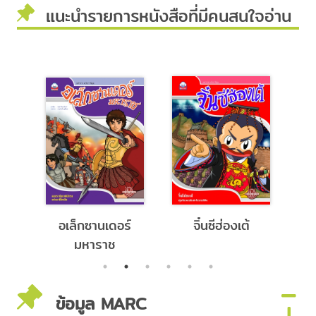
แนะนำรายการหนังสือที่มีคนสนใจอ่าน
ู
อเล็กซานเดอร์
จิ๋นซีฮ่องเต้
แ
มหาราช
ระ
ะ
ข้อมูล MARC
ถา