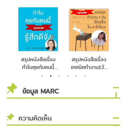
่อง
สรุปหนังสือเรื่อง
สรุปหนังสือเรื่อง
สร
ทำไมคุยกับคนนี้
เทคนิคทำงาน1วัน
ศิ
ทาง
แล้วรู้สึกดีจัง จาก
ให้เสร็จใน3ชั่วโมง
กั
าก
กิจกรรม คนชอบ
จากกิจกรรม คน
ก
ข้อมูล MARC
อบ
เล่า
ชอบเล่า
ความคิดเห็น