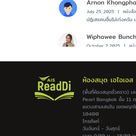
Arnon Khongpha
July 25, 2025
|
หนังสือ
ปฎิเสธคนอื่นไม่เก่งครั
Wiphawee Bunc
October 7, 2025
|
หนั
No comment
ห้องสมุด เอไอเอส
(พื้นที่ห้องสมุดชั่วคราว) 
Pearl Bangkok ชั้น 11 
แขวงสามเสนใน เขตพญาไ
10400
โทรศัพท์ :
วันจันทร์ - วันศุกร์
เวลา 9.00 น. - 18.00 น