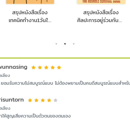
สรุปหนังสือเรื่อง
สรุปหนังสือเรื่อง
เทคนิคทำงาน1วันให้
ศิลปะการอยู่ร่วมกับคน
เสร็จใน3ชั่วโมง จาก
เฮงซวย จากกิจกรรม
กิจกรรม คนชอบเล่า
คนชอบเล่า
wunnasing
อเสียง
t; ยอมรับความไม่สมบูรณ์แบบ ไม่ต้องพยามเป็นคนดีสมบูรณ์แบบสำหร
risuntorn
อเสียง
ทำให้สูญเสียความเป็นตัวตนของตนเอง