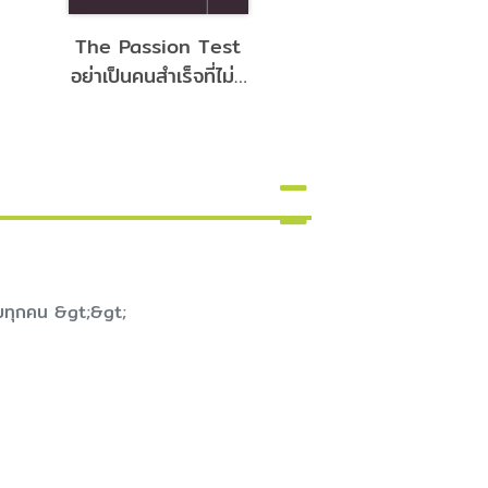
The Passion Test
สิ่งอัศจรรย์คือฉันเ
อย่าเป็นคนสำเร็จที่ไม่รู้
You Are Awes
ว่าความสุขอยู่ที่ไหน
ับทุกคน &gt;&gt;