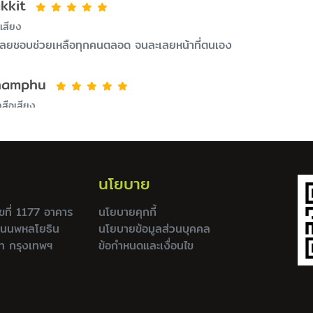
kkit
เสียง
บ เลยชอบช่วยเหลือทุกคนตลอด จนละเลยหน้าที่ตนเอง
hamphu
งสือเสียง
นโยบาย
เลขที่ 1177 อาคาร
นโยบายคุกกี้
ถนนพหลโยธิน
นโยบายข้อมูลส่วนบุคคล
ท กรุงเทพฯ
ข้อกำหนดและเงื่อนไข
.