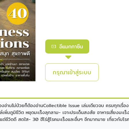
อีแมกกาซีน
กรุณาเข้าสู่ระบบ
้องอ่านไม่ป่วยก็ต้องอ่านCollectible Issue เล่มเดียวจบ ครบทุกเรื่อง
ล์เพิ่มภูมิชีวิต หยุดมะเร็งลุกลาม- เจาะประเด็นสงสัย อาหารเสี่ยงมะเร็
่ชีวิตดี สดใส- 30 ฮีโร่สู้โรคมะเร็งและอื่นๆ อีกมากมาย เกี่ยวกับโรคม