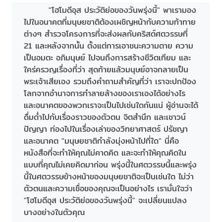
"โฮโมดีอุส ประวัติย่อของวันพรุ่งนี้" พาเรามอง
ไปในอนาคตที่มนุษยชาติต้องเผชิญหน้ากับความท้าทาย
ต่างๆ สำรวจโครงการที่จะส่งผลกับคริสต์ศตวรรษที่
21 และหลังจากนั้น ตั้งแต่การเอาชนะความตาย ความ
เป็นอมตะ อภิมนุษย์ ไปจนถึงการสร้างชีวิตเทียม และ
ใคร่ครวญเรื่องที่ว่า สุดท้ายแล้วมนุษย์อาจกลายเป็น
พระเจ้าเสียเอง รวมถึงคำถามสำคัญที่ว่า เราจะปกป้อง
โลกจากอำนาจการทำลายล้างของเราเองได้อย่างไร
และอนาคตของพวกเราจะเป็นไปเช่นใดกันแน่ ผู้อ่านจะได้
ดื่มด่ำไปกับเรื่องราวของตัวตน จิตสำนึก และเชาวน์
ปัญญา ท่องไปในเรื่องเล่าของวิทยาศาสตร์ ปรัชญา
และอนาคต "มนุษยชาติกำลังมุ่งหน้าไปที่ใด" นี่คือ
หนังสือที่จะทำให้คุณไม่คาดคิด และจะทำให้คุณคิดใน
แบบที่คุณไม่เคยคิดมาก่อน พรุ่งนี้ในศตวรรษนี้และพรุ่ง
นี้ในศตวรรษข้างหน้าของมนุษยชาติจะเป็นเช่นใด ไม่ว่า
ตัวตนและความเชื่อของคุณจะเป็นอย่างไร เรามั่นใจว่า
"โฮโมดีอุส ประวัติย่อของวันพรุ่งนี้" จะเปลี่ยนแปลง
บางอย่างในตัวคุณ