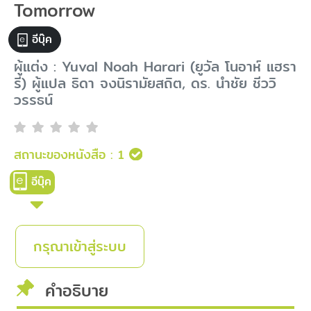
Tomorrow
อีบุ๊ค
ผู้แต่ง : Yuval Noah Harari (ยูวัล โนอาห์ แฮรา
รี) ผู้แปล ธิดา จงนิรามัยสถิต, ดร. นำชัย ชีววิ
วรรธน์
สถานะของหนังสือ :
1
อีบุ๊ค
กรุณาเข้าสู่ระบบ
คำอธิบาย