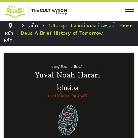
อีบุ๊ค
โฮโมดีอุส ประวัติย่อของวันพรุ่งนี้ : Homo
หน้า
Deus A Brief History of Tomorrow
หลัก