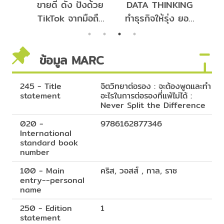
ร์ก
ขายดี ดัง ปังด้วย
DATA THINKING
พ
TikTok จากมือถือ
ทำธุรกิจให้รุ่ง ยอด
ท
เครื่องเดียว
ขายพุ่งด้วยดาต้า
ง
ข้อมูล MARC
245 - Title
จิตวิทยาต่อรอง : จะต้องพูดและทำ
statement
อะไรในการต่อรองที่แพ้ไม่ได้ :
Never Split the Difference
020 -
9786162877346
International
standard book
number
100 - Main
คริส, วอสส์ , ทาล, ราซ
entry--personal
name
250 - Edition
1
statement