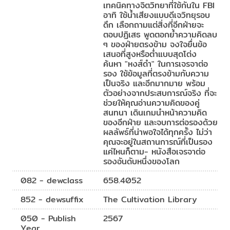
เทคนิคทางจิตวิทยาที่ใช้กันใน FBI
อาทิ ใช้น้ำเสียงแบบดีเจวิทยุรอบ
ดึก เลือกถามแต่สิ่งที่อีกฝ่ายจะ
ตอบปฏิเสธ พูดตอกย้ำความคิดลบ
ๆ ของฝ่ายตรงข้าม จงใจยื่นข้อ
เสนอที่สูงหรือต่ำแบบสุดโต่ง
ค้นหา "หงส์ดำ" ในการเจรจาต่อ
รอง ใช้ข้อมูลที่ตรงข้ามกับความ
เป็นจริง และอีกมากมาย พร้อม
ตัวอย่างจากประสบการณ์จริง ที่จะ
ช่วยให้คุณอ่านความคิดของคู่
สนทนา เดินเกมนำหน้าความคิด
ของอีกฝ่าย และจบการต่อรองด้วย
ผลลัพธ์ที่น่าพอใจได้ทุกครั้ง ไม่ว่า
คุณจะอยู่ในสถานการณ์ที่เป็นรอง
แค่ไหนก็ตาม- หนังสือเจรจาต่อ
รองอันดับหนึ่งของโลก
082 - dewclass
658.4052
852 - dewsuffix
The Cultivation Library
050 - Publish
2567
Year