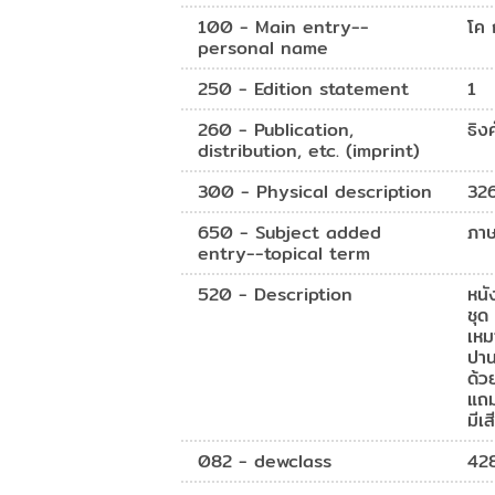
100 - Main entry--
โค 
personal name
250 - Edition statement
1
260 - Publication,
ธิงค
distribution, etc. (imprint)
300 - Physical description
326
650 - Subject added
ภาษ
entry--topical term
520 - Description
หนั
ชุด
เหม
ปาน
ด้ว
แถม
มีเ
082 - dewclass
42