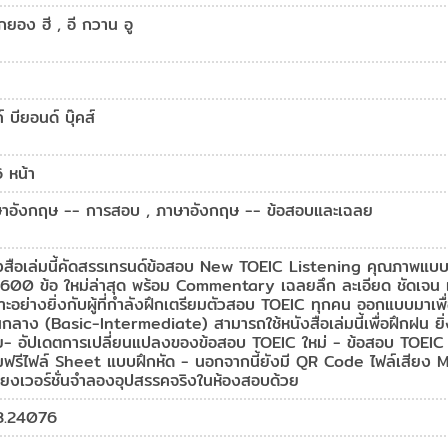
กยอง ฮี , อี กวาน อู
์ บียอนด์ บุ๊คส์
 หน้า
าอังกฤษ -- การสอบ , ภาษาอังกฤษ -- ข้อสอบและเฉลย
งสือเล่มนี้คัดสรรเทรนด์ข้อสอบ New TOEIC Listening คุณภาพแบบเน
 600 ข้อ ใหม่ล่าสุด พร้อม Commentary เฉลยลึก ละเอียด ชัดเ
าะอย่างยิ่งกับผู้ที่กำลังฝึกเตรียมตัวสอบ TOEIC ทุกคน ออกแบบมาเพื่อผ
กลาง (Basic-Intermediate) สามารถใช้หนังสือเล่มนี้เพื่อฝึกฝน ยิ่งฝ
ย- อัปเดตการเปลี่ยนแปลงของข้อสอบ TOEIC ใหม่ - ข้อสอบ TOEI
ฟรีไฟล์ Sheet แบบฝึกหัด - นอกจากนี้ยังมี QR Code ไฟล์เสียง 
สียงเวอร์ชั่นจำลองอุปสรรคจริงในห้องสอบด้วย
8.24076