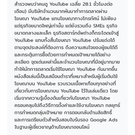
สำรวจพบว่าคนดู YouTube เฉลี่ย 28.1 ชั่วโมงต่อ
เดือน) มีบริษัทจำนวนมากหันมาทำการตลาดผ่าน
โฆษณา YouTube แทนโฆษณาทางโทรทัศน์ ไม่เพียง
แต่ธุรกิจขนาดใหญ่เท่านั้น แต่ยังรวมถึง SMEs ธุรกิจ
ขนาดกลางและเล็ก ธุรกิจสตาร์ทอัพต่างก็กระโดดเข้าสู่
YouTube แทบทั้งสิ้นโฆษณา YouTube ปรับแต่งได้
ตามจุดประสงค์ที่ต้องการ ดึงความสนใจของผู้ชมได้ดี
และกระตุ้นการซื้อด้วยการกำหนดเป้าหมายได้อย่าง
ละเอียด จุดเด่นเหล่านี้และจำนวนโฆษณาที่มีอยู่มากมาย
ทำให้นักการตลาดเริ่มใช้โฆษณา YouTube กันมากขึ้น
หนังสือเล่มนี้เป็นเสมือนตำราที่เหมาะสำหรับผู้เริ่มต้นใช้
โฆษณาบน YouTube รวบรวมเนื้อหาเกือบทุกอย่างที่
เกี่ยวกับการโฆษณาบน YouTube ไว้ในเล่มเดียว โดย
เริ่มจากความรู้เบื้องต้นเกี่ยวกับโฆษณา YouTube
ครอบคลุมไปถึงวิธีการตั้งค่าและใช้งานโฆษณา กลยุทธ์
การกำหนดกลุ่มเป้าหมาย การตอบกลับด้านลิขสิทธิ์
และการเตรียมตัวสำหรับสอบใบรับรอง Google Ads
ในฐานะผู้เชี่ยวชาญด้านโฆษณาออนไลน์