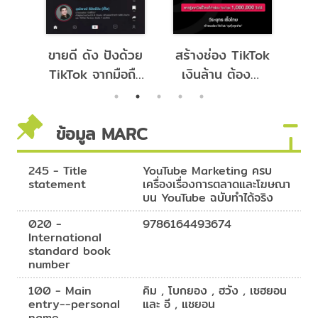
 :
ขายดี ดัง ปังด้วย
สร้างช่อง TikTok
สร
โลก
TikTok จากมือถือ
เงินล้าน ต้องทำ
ใจ
แบ่ง
เครื่องเดียว
แบบนี้
6.0
ข้อมูล MARC
245 - Title
YouTube Marketing ครบ
statement
เครื่องเรื่องการตลาดและโฆษณา
บน YouTube ฉบับทำได้จริง
020 -
9786164493674
International
standard book
number
100 - Main
คิม , โบกยอง , ฮวัง , เซฮยอน
entry--personal
และ อี , แชยอน
name