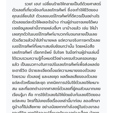
รวย! เฮง! เปลี่ยนร้ายให้กลายเป็นดีด้วยศาสตร์
ตัวเลขที่เกี่ยวข้องกับเลขโทรศัพท์ ซึ่งจะทำให้ชีวิตของ
คุณเปลี่ยนไป! ตัวเลขเบอร์โทรศัพท์ที่ดีควรเป็นอย่างไร
ตัวเลขแต่ละตัวให้ผลอะไรบ้าง ท่านผู้อ่านอาจเคยได้พบ
เจอข้อมูลเหล่านี้จากแหล่งอื่นๆ มาบ้างแล้ว เช่น ให้นำ
เลขทุกตัวในเบอร์โทรศัพท์มาบวกกันจนกลายเป็นเลข
ตัวเดียวแล้วนำไปทำนายผล แต่ความจริงการหาตัวเลข
เบอร์โทรศัพท์ที่เหมาะสมซับซ้อนกว่านั้น โดยหนังสือ
เลขโทรศัพท์ เรียกทรัพย์ รับโชค ในมือท่านผู้อ่านเล่มนี้
ได้รวบรวมความรู้ทั้งหมดไว้อย่างครบถ้วนครอบคลุม
แล้ว เป็นแนวทางในการปรับเลขโทรศัพท์เพื่อส่งผลต่อ
ชะตาชีวิต มีรายละเอียดตั้งแต่ความหมายของตัวเลข
โดยรวม ตัวเลขคู่ และเลขชุด ผลดีผลเสียของตัวเลข
แต่ละตัวหรือแต่ละชุด เทคนิคการปรับใช้ตัวเลขให้เหมาะ
สม และที่แตกต่างจากศาสตร์ตัวเลขที่ผู้คนส่วนมากเคย
เรียนรู้มา คือ การใช้ตัวเลขไม่ให้ขัดแย้งกับเลขชีวิตของ
แต่ละคน ใครที่ไม่เคยเชื่อเรื่องเหล่านี้มาก่อน ลองศึกษา
ดูบ้างก็ไม่เสียหาย อย่างน้อยหากกำลังอยู่ในช่วงขาลง
ของชีวิต หากได้ลองเปลี่ยนอะไรบางอย่างเล็กๆ น้อยๆ