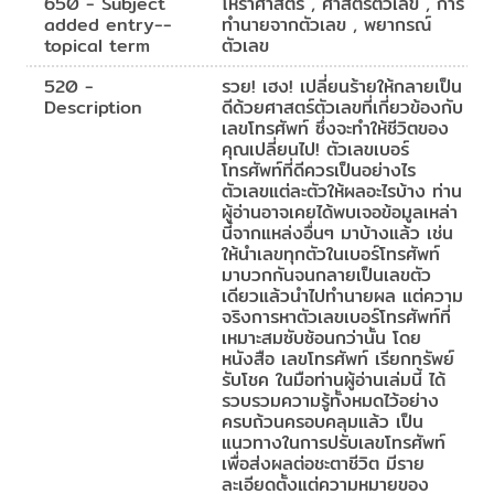
650 - Subject
โหราศาสตร์ , ศาสตร์ตัวเลข , การ
added entry--
ทำนายจากตัวเลข , พยากรณ์
topical term
ตัวเลข
520 -
รวย! เฮง! เปลี่ยนร้ายให้กลายเป็น
Description
ดีด้วยศาสตร์ตัวเลขที่เกี่ยวข้องกับ
เลขโทรศัพท์ ซึ่งจะทำให้ชีวิตของ
คุณเปลี่ยนไป! ตัวเลขเบอร์
โทรศัพท์ที่ดีควรเป็นอย่างไร
ตัวเลขแต่ละตัวให้ผลอะไรบ้าง ท่าน
ผู้อ่านอาจเคยได้พบเจอข้อมูลเหล่า
นี้จากแหล่งอื่นๆ มาบ้างแล้ว เช่น
ให้นำเลขทุกตัวในเบอร์โทรศัพท์
มาบวกกันจนกลายเป็นเลขตัว
เดียวแล้วนำไปทำนายผล แต่ความ
จริงการหาตัวเลขเบอร์โทรศัพท์ที่
เหมาะสมซับซ้อนกว่านั้น โดย
หนังสือ เลขโทรศัพท์ เรียกทรัพย์
รับโชค ในมือท่านผู้อ่านเล่มนี้ ได้
รวบรวมความรู้ทั้งหมดไว้อย่าง
ครบถ้วนครอบคลุมแล้ว เป็น
แนวทางในการปรับเลขโทรศัพท์
เพื่อส่งผลต่อชะตาชีวิต มีราย
ละเอียดตั้งแต่ความหมายของ