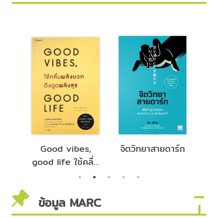
ุก
Good vibes,
จิตวิทยาสายดาร์ก
สก
าง
good life ใช้คลื่น
บร
พลังบวกดึงดูด
พลังสุข
ข้อมูล MARC