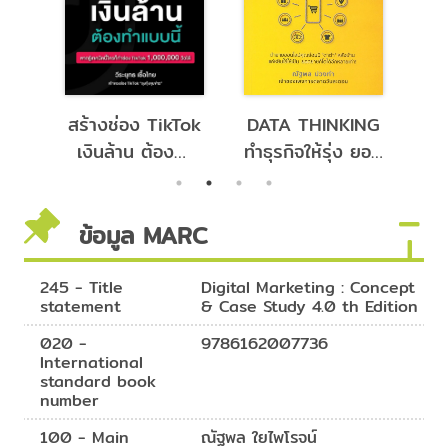
้วย
สร้างช่อง TikTok
DATA THINKING
พ
ถือ
เงินล้าน ต้องทำ
ทำธุรกิจให้รุ่ง ยอด
ท
แบบนี้
ขายพุ่งด้วยดาต้า
ง
ข้อมูล MARC
245 - Title
Digital Marketing : Concept
statement
& Case Study 4.0 th Edition
020 -
9786162007736
International
standard book
number
100 - Main
ณัฐพล ใยไพโรจน์